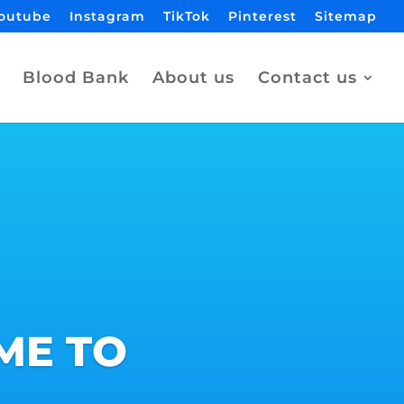
outube
Instagram
TikTok
Pinterest
Sitemap
Blood Bank
About us
Contact us
ME TO