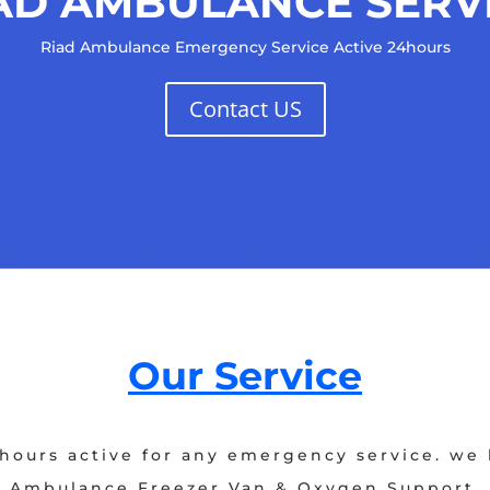
AD AMBULANCE SERV
Riad Ambulance Emergency Service Active 24hours
Contact US
Our Service
hours active for any emergency service. w
Ambulance Freezer Van & Oxygen Support.