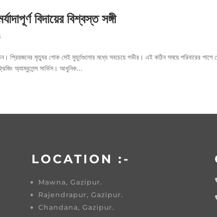
র্যাদাপূর্ণ বিদায়ের বিশ্বস্ত সঙ্গী
s
কঠিন। প্রিয়জনের মৃত্যুর শোক সেই মুহূর্তগুলোর মধ্যে সবচেয়ে গভীর। এই কঠিন সময়ে পরিবারের পাশে 
রিজিং অ্যাম্বুলেন্স সার্ভিস। আধুনিক...
LOCATION :-
Mawna, Gazipur.
Rajendrapur, Gazipur.
Chandana, Gazipur.