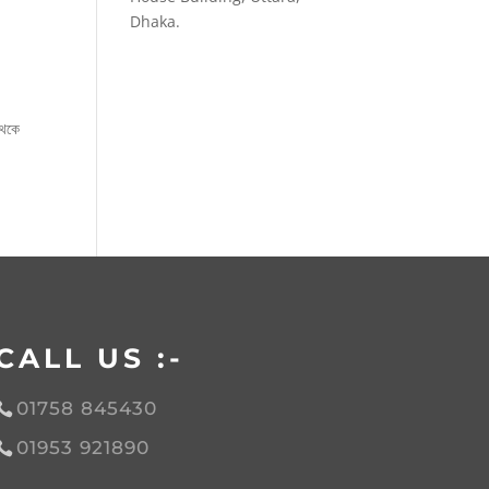
Dhaka.
থেকে
CALL US :-
01758 845430
01953 921890